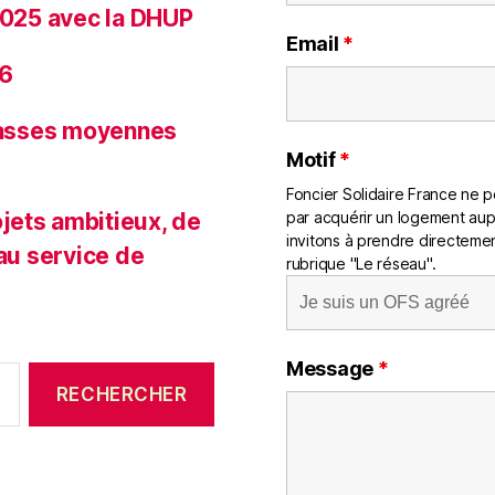
 2025 avec la DHUP
Email
*
26
classes moyennes
Motif
*
Foncier Solidaire France ne pe
jets ambitieux, de
par acquérir un logement aup
invitons à prendre directemen
 au service de
rubrique "Le réseau".
Message
*