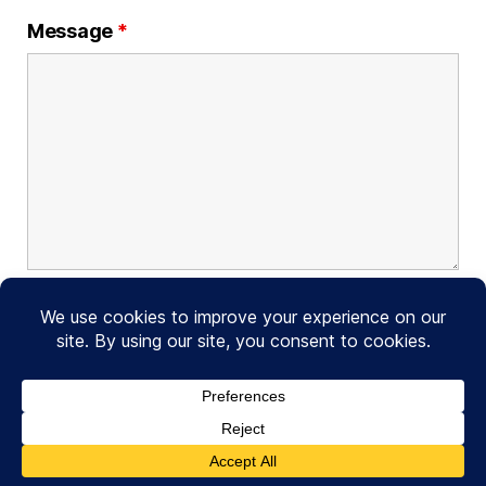
Message
*
© 2026
Foncier Solidaire France
Haut
↑