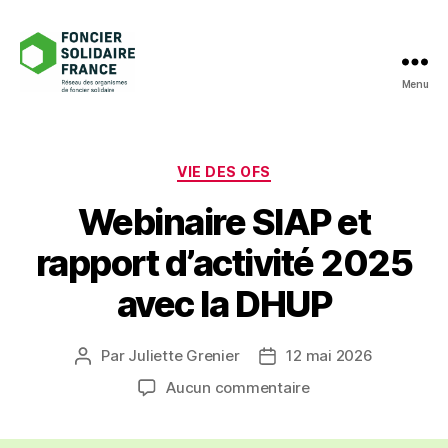
Menu
Foncier
Solidaire
France
Catégories
VIE DES OFS
Webinaire SIAP et
rapport d’activité 2025
avec la DHUP
Par
Juliette Grenier
12 mai 2026
Auteur
Date
de
de
sur
Aucun commentaire
l’article
l’article
Webinaire
SIAP