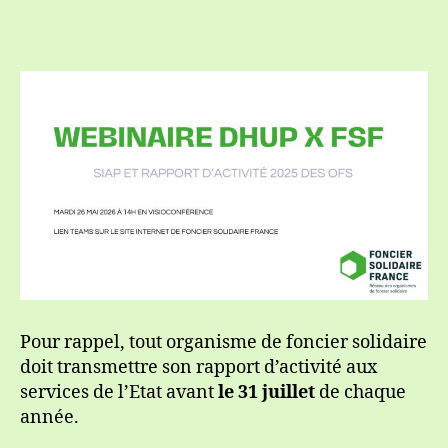
et
rapport
d’activité
2025
avec
la
DHUP
Pour rappel, tout organisme de foncier solidaire
doit transmettre son rapport d’activité aux
services de l’Etat avant
le 31 juillet
de chaque
année.