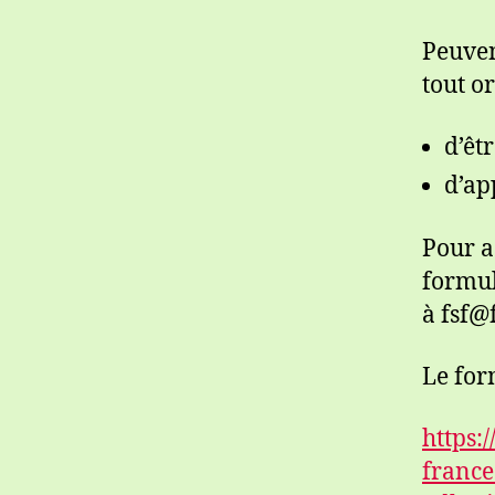
Peuven
tout o
d’êt
d’ap
Pour a
formul
à fsf@f
Le for
https:/
france