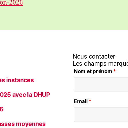
ion-2026
Nous contacter
Les champs marqué
Nom et prénom
*
es instances
 2025 avec la DHUP
Email
*
26
classes moyennes