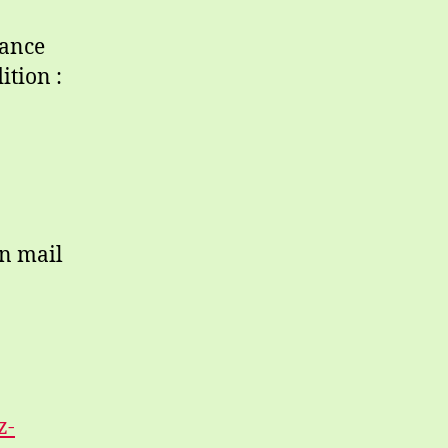
rance
ition :
un mail
z-