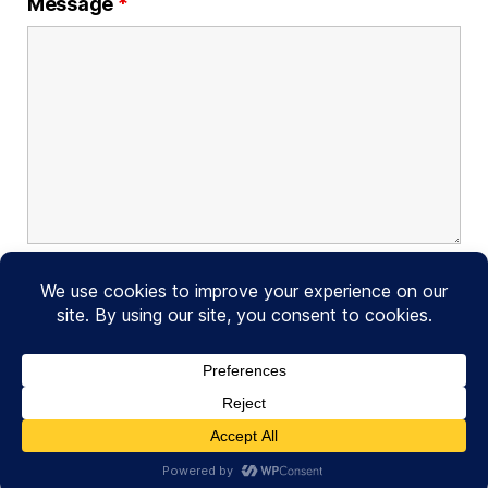
Message
*
© 2026
Foncier Solidaire France
Haut
↑