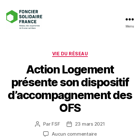
Menu
Foncier
Solidaire
France
Catégories
VIE DU RÉSEAU
Action Logement
présente son dispositif
d’accompagnement des
OFS
Par
FSF
23 mars 2021
Auteur
Date
de
de
sur
Aucun commentaire
l’article
l’article