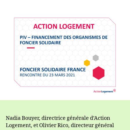
Action
Logement
présente
son
dispositif
d’accompagnemen
des
OFS
Nadia Bouyer, directrice générale d’Action
Logement, et Olivier Rico, directeur général