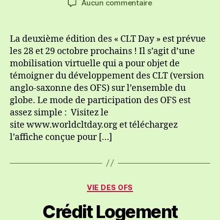
sur
Aucun commentaire
l’article
l’article
Participez
à
la
La deuxième édition des « CLT Day » est prévue
2ème
les 28 et 29 octobre prochains ! Il s’agit d’une
édition
mobilisation virtuelle qui a pour objet de
des
témoigner du développement des CLT (version
« CLT
anglo-saxonne des OFS) sur l’ensemble du
Day »
globe. Le mode de participation des OFS est
assez simple : Visitez le
site www.worldcltday.org et téléchargez
l’affiche conçue pour […]
Catégories
VIE DES OFS
Crédit Logement