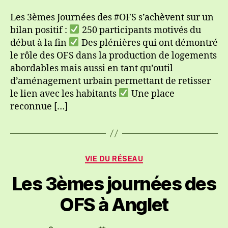
positif
pour
Les 3èmes Journées des #OFS s’achèvent sur un
les
bilan positif :
250 participants motivés du
3èmes
début à la fin
Des plénières qui ont démontré
Journées
le rôle des OFS dans la production de logements
des
abordables mais aussi en tant qu’outil
OFS
d’aménagement urbain permettant de retisser
le lien avec les habitants
Une place
reconnue […]
Catégories
VIE DU RÉSEAU
Les 3èmes journées des
OFS à Anglet