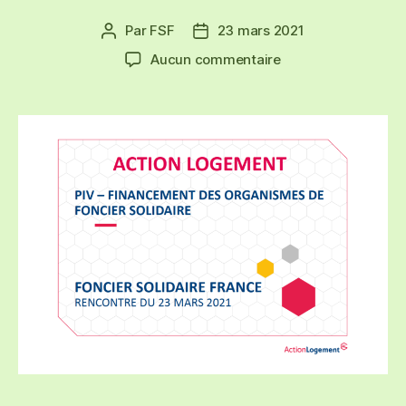
Par
FSF
23 mars 2021
Auteur
Date
de
de
sur
Aucun commentaire
l’article
l’article
Action
Logement
présente
son
dispositif
d’accompagnemen
des
OFS