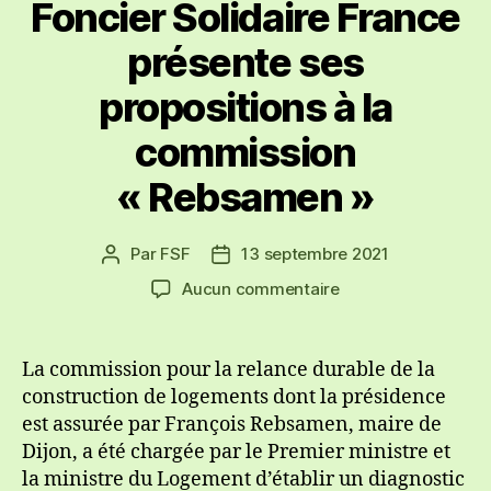
Foncier Solidaire France
présente ses
propositions à la
commission
« Rebsamen »
Par
FSF
13 septembre 2021
Auteur
Date
de
de
sur
Aucun commentaire
l’article
l’article
Foncier
Solidaire
France
La commission pour la relance durable de la
présente
construction de logements dont la présidence
ses
est assurée par François Rebsamen, maire de
propositions
Dijon, a été chargée par le Premier ministre et
à
la ministre du Logement d’établir un diagnostic
la