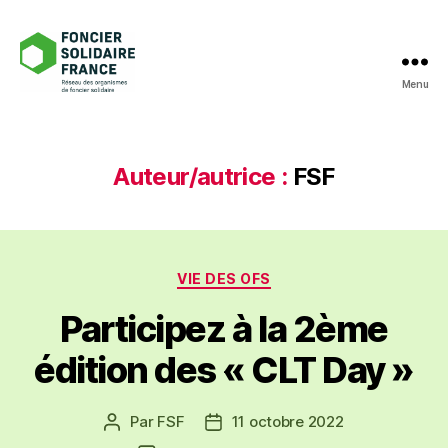
Menu
Foncier
Solidaire
France
Auteur/autrice :
FSF
Catégories
VIE DES OFS
Participez à la 2ème
édition des « CLT Day »
Par
FSF
11 octobre 2022
Auteur
Date
de
de