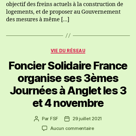
objectif des freins actuels à la construction de
commission
« Rebsamen »
logements, et de proposer au Gouvernement
des mesures à même […]
Catégories
VIE DU RÉSEAU
Foncier Solidaire France
organise ses 3èmes
Journées à Anglet les 3
et 4 novembre
Par
FSF
29 juillet 2021
Auteur
Date
de
de
sur
Aucun commentaire
l’article
l’article
Foncier