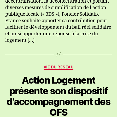
décentralisation, la déconcentration et portant
con
diverses mesures de simplification de l’action
au
publique locale (« 3DS »), Foncier Solidaire
pro
France souhaite apporter sa contribution pour
de
loi
faciliter le développement du bail réel solidaire
« 3
et ainsi apporter une réponse à la crise du
logement […]
Catégories
VIE DU RÉSEAU
Action Logement
présente son dispositif
d’accompagnement des
OFS