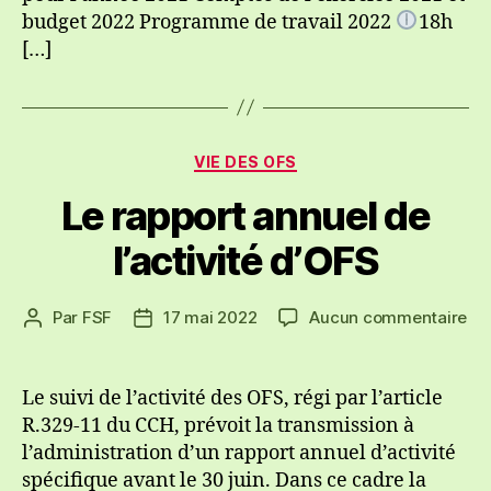
budget 2022 Programme de travail 2022
18h
[…]
Catégories
VIE DES OFS
Le rapport annuel de
l’activité d’OFS
sur
Par
FSF
17 mai 2022
Aucun commentaire
Auteur
Date
Le
de
de
rap
l’article
l’article
an
Le suivi de l’activité des OFS, régi par l’article
de
R.329-11 du CCH, prévoit la transmission à
l’a
l’administration d’un rapport annuel d’activité
d’
spécifique avant le 30 juin. Dans ce cadre la