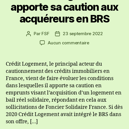
apporte sa caution aux
acquéreurs en BRS
Par
FSF
23 septembre 2022
Auteur
Date
de
de
sur
Aucun commentaire
l’article
l’article
Crédit
Logement
apporte
Crédit Logement, le principal acteur du
sa
cautionnement des crédits immobiliers en
caution
France, vient de faire évoluer les conditions
aux
dans lesquelles il apporte sa caution en
acquéreurs
emprunts visant l’acquisition d’un logement en
en
bail réel solidaire, répondant en cela aux
BRS
sollicitations de Foncier Solidaire France. Si dès
2020 Crédit Logement avait intégré le BRS dans
son offre, […]