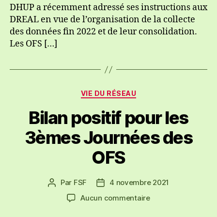
DHUP a récemment adressé ses instructions aux
DREAL en vue de l’organisation de la collecte
des données fin 2022 et de leur consolidation.
Les OFS […]
Catégories
VIE DU RÉSEAU
Bilan positif pour les
3èmes Journées des
OFS
Par
FSF
4 novembre 2021
Auteur
Date
de
de
sur
Aucun commentaire
l’article
l’article
Bilan