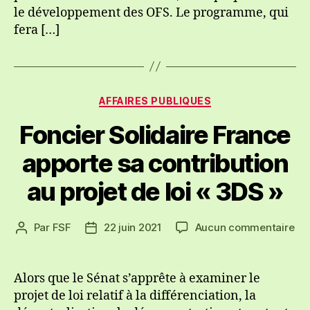
le développement des OFS. Le programme, qui
fera […]
Catégories
AFFAIRES PUBLIQUES
Foncier Solidaire France
apporte sa contribution
au projet de loi « 3DS »
sur
Par
FSF
22 juin 2021
Aucun commentaire
Auteur
Date
Fon
de
de
Sol
l’article
l’article
Fr
Alors que le Sénat s’apprête à examiner le
ap
projet de loi relatif à la différenciation, la
sa