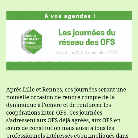
Solidaire
France
organise
ses
3èmes
Journées
à
Anglet
les
3
et
4
novembre
Après Lille et Rennes, ces journées seront une
nouvelle occasion de rendre compte de la
dynamique à l’œuvre et de renforcer les
coopérations inter-OFS. Ces journées
s’adressent aux OFS déjà agréés, aux OFS en
cours de constitution mais aussi à tous les
professionnels intéressés et/ou impliqués dans