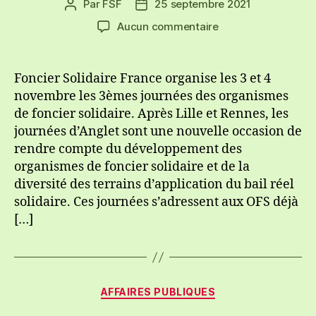
Par
FSF
25 septembre 2021
Auteur
Date
de
de
sur
Aucun commentaire
l’article
l’article
Les
3èmes
journées
Foncier Solidaire France organise les 3 et 4
des
novembre les 3èmes journées des organismes
OFS
de foncier solidaire. Après Lille et Rennes, les
à
journées d’Anglet sont une nouvelle occasion de
Anglet
rendre compte du développement des
organismes de foncier solidaire et de la
diversité des terrains d’application du bail réel
solidaire. Ces journées s’adressent aux OFS déjà
[…]
Catégories
AFFAIRES PUBLIQUES