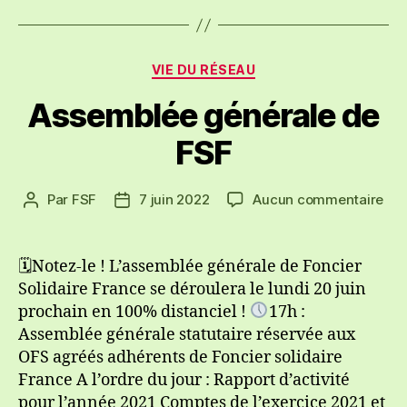
Catégories
VIE DU RÉSEAU
Assemblée générale de
FSF
sur
Par
FSF
7 juin 2022
Aucun commentaire
Auteur
Date
Ass
de
de
gén
l’article
l’article
de
🗓Notez-le ! L’assemblée générale de Foncier
FS
Solidaire France se déroulera le lundi 20 juin
prochain en 100% distanciel !
17h :
Assemblée générale statutaire réservée aux
OFS agréés adhérents de Foncier solidaire
France A l’ordre du jour : Rapport d’activité
pour l’année 2021 Comptes de l’exercice 2021 et