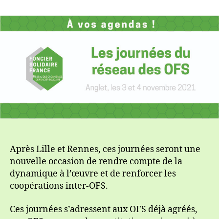
Foncier
Solidaire
France
organise
ses
3èmes
Journées
à
Anglet
les
3
et
4
novembre
Après Lille et Rennes, ces journées seront une
nouvelle occasion de rendre compte de la
dynamique à l’œuvre et de renforcer les
coopérations inter-OFS.
Ces journées s’adressent aux OFS déjà agréés,