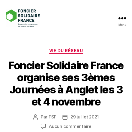
Menu
Foncier
Solidaire
France
Catégories
VIE DU RÉSEAU
Foncier Solidaire France
organise ses 3èmes
Journées à Anglet les 3
et 4 novembre
Par
FSF
29 juillet 2021
Auteur
Date
de
de
sur
Aucun commentaire
l’article
l’article