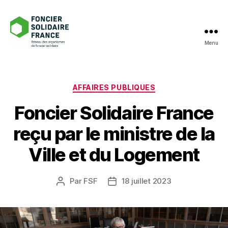
Menu
Foncier
Solidaire
France
Catégories
AFFAIRES PUBLIQUES
Foncier Solidaire France
reçu par le ministre de la
Ville et du Logement
Par
FSF
18 juillet 2023
Auteur
Date
de
de
l’article
l’article