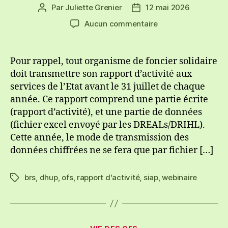
Par
Juliette Grenier
12 mai 2026
Auteur
Date
de
de
sur
Aucun commentaire
l’article
l’article
Webinaire
SIAP
et
Pour rappel, tout organisme de foncier solidaire
rapport
doit transmettre son rapport d’activité aux
d’activité
services de l’Etat avant le 31 juillet de chaque
2025
année. Ce rapport comprend une partie écrite
avec
(rapport d’activité), et une partie de données
la
(fichier excel envoyé par les DREALs/DRIHL).
DHUP
Cette année, le mode de transmission des
données chiffrées ne se fera que par fichier […]
brs
,
dhup
,
ofs
,
rapport d'activité
,
siap
,
webinaire
Étiquettes
Catégories