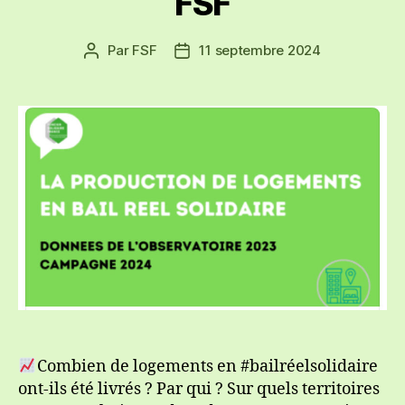
FSF
Par
FSF
11 septembre 2024
Auteur
Date
de
de
l’article
l’article
Combien de logements en #bailréelsolidaire
ont-ils été livrés ? Par qui ? Sur quels territoires