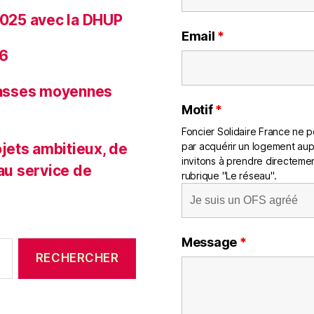
 2025 avec la DHUP
Email
*
26
classes moyennes
Motif
*
Foncier Solidaire France ne pe
jets ambitieux, de
par acquérir un logement aup
invitons à prendre directemen
 au service de
rubrique "Le réseau".
Message
*