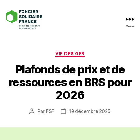
Menu
Foncier
Solidaire
France
Catégories
VIE DES OFS
Plafonds de prix et de
ressources en BRS pour
2026
Par
FSF
19 décembre 2025
Auteur
Date
de
de
l’article
l’article