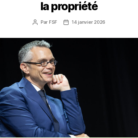
la propriété
Par
FSF
14 janvier 2026
Auteur
Date
de
de
l’article
l’article