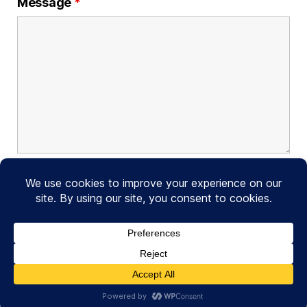
Message
*
© 2026
Foncier Solidaire France
Haut
↑