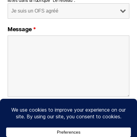
listés dans la rubrique "Le réseau".
Message
*