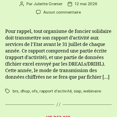
Par
Juliette Grenier
12 mai 2026
Auteur
Date
de
de
sur
Aucun commentaire
l’article
l’article
Webinaire
SIAP
et
Pour rappel, tout organisme de foncier solidaire
rapport
doit transmettre son rapport d’activité aux
d’activité
services de l’Etat avant le 31 juillet de chaque
2025
année. Ce rapport comprend une partie écrite
avec
(rapport d’activité), et une partie de données
la
(fichier excel envoyé par les DREALs/DRIHL).
DHUP
Cette année, le mode de transmission des
données chiffrées ne se fera que par fichier […]
brs
,
dhup
,
ofs
,
rapport d'activité
,
siap
,
webinaire
Étiquettes
Catégories