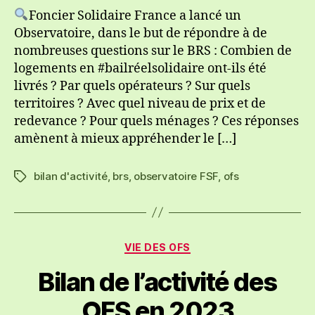
présentation
Foncier Solidaire France a lancé un
du
Observatoire, dans le but de répondre à de
bilan
nombreuses questions sur le BRS : Combien de
d’activité
logements en #bailréelsolidaire ont-ils été
nationale
livrés ? Par quels opérateurs ? Sur quels
2024
territoires ? Avec quel niveau de prix et de
des
OFS
redevance ? Pour quels ménages ? Ces réponses
amènent à mieux appréhender le […]
bilan d'activité
,
brs
,
observatoire FSF
,
ofs
Étiquettes
Catégories
VIE DES OFS
Bilan de l’activité des
OFS en 2023