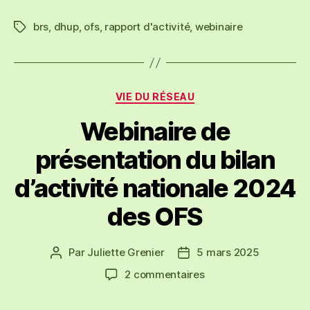
brs
,
dhup
,
ofs
,
rapport d'activité
,
webinaire
Étiquettes
Catégories
VIE DU RÉSEAU
Webinaire de
présentation du bilan
d’activité nationale 2024
des OFS
Par
Juliette Grenier
5 mars 2025
Auteur
Date
de
de
sur
2 commentaires
l’article
l’article
Webinaire
de