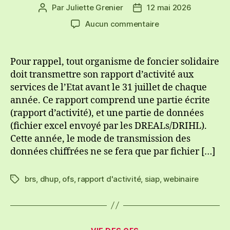
Par
Juliette Grenier
12 mai 2026
Auteur
Date
de
de
sur
Aucun commentaire
l’article
l’article
Webinaire
SIAP
et
Pour rappel, tout organisme de foncier solidaire
rapport
doit transmettre son rapport d’activité aux
d’activité
services de l’Etat avant le 31 juillet de chaque
2025
année. Ce rapport comprend une partie écrite
avec
(rapport d’activité), et une partie de données
la
(fichier excel envoyé par les DREALs/DRIHL).
DHUP
Cette année, le mode de transmission des
données chiffrées ne se fera que par fichier […]
brs
,
dhup
,
ofs
,
rapport d'activité
,
siap
,
webinaire
Étiquettes
Catégories