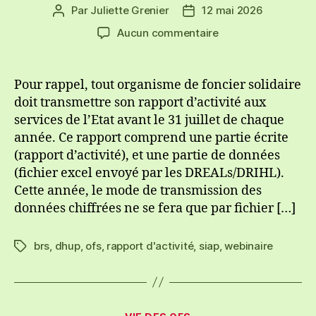
Par
Juliette Grenier
12 mai 2026
Auteur
Date
de
de
sur
Aucun commentaire
l’article
l’article
Webinaire
SIAP
et
Pour rappel, tout organisme de foncier solidaire
rapport
doit transmettre son rapport d’activité aux
d’activité
services de l’Etat avant le 31 juillet de chaque
2025
année. Ce rapport comprend une partie écrite
avec
(rapport d’activité), et une partie de données
la
(fichier excel envoyé par les DREALs/DRIHL).
DHUP
Cette année, le mode de transmission des
données chiffrées ne se fera que par fichier […]
brs
,
dhup
,
ofs
,
rapport d'activité
,
siap
,
webinaire
Étiquettes
Catégories